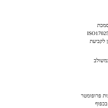
סמכת
מעבדות כגוף בדיקה למרכיבי פלקל במבנים לפי תקן ISO17025
ן לקביעת
As Made) מבוצע במשולב
עות פרופומטר
בכפוף