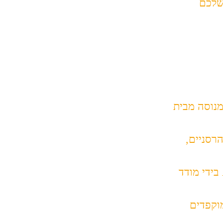
לקל שלכם
מנוסה מבית
רסניים,
סימון גבולות הצלעות על גבי תוכנית AS MADE בידי מודד
מוקפדים