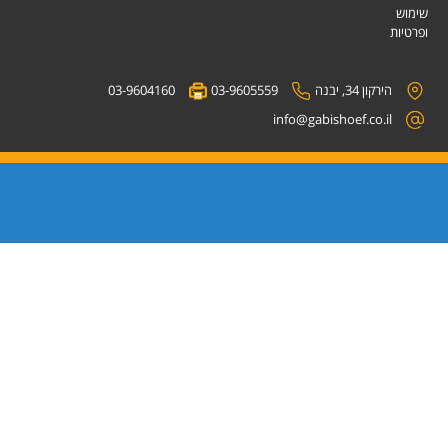
שימוש
ופרטיות
הירקון 34, יבנה
03-9605559
03-9604160
info@gabishoef.co.il
© עיצוב ובנייה
imarketingltd